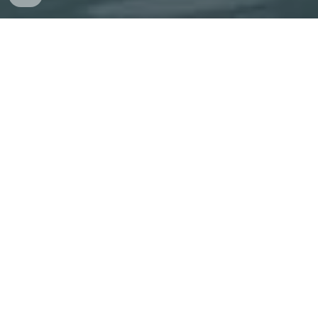
Herzlich willkommen in unserer
stilvollen Ferienwohnung im modernen
Chalet-Stil, (Neubau 2025)! Gelegen
in zentraler Lage von Tutzing,
erreichen Sie das Ortszentrum in nur
10 Gehminuten, den Bahnhof in 14
Gehminuten und den wunderschönen
Starnberger See nach nur 300
Metern.